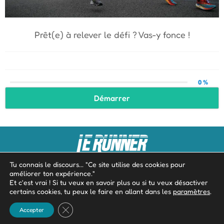
Prêt(e) à relever le défi ? Vas-y fonce !
0 %
Démarrer
À propos
Mentions légales
Tu connais le discours... "Ce site utilise des cookies pour
améliorer ton expérience."
Politique de confidentialité
Politique de cookies
Et c'est vrai ! Si tu veux en savoir plus ou si tu veux désactiver
certains cookies, tu peux le faire en allant dans les
paramètres
.
Contact
Fermer la bannière des cookies GDPR
Accepter
Tous droits réservés - Le Runner 2025